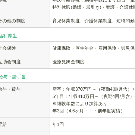
特別休暇(婚姻・忌引き)・看護・介護休
その他の制度
育児休業制度、介護休業制度、短時間勤
 福利厚生
社会保険
健康保険・厚生年金・雇用保険・労災保
互助会制度
医療見舞金制度
 給与・諸手当
給与・賞与
新卒：年収370万円～（夜勤4回/月含）+
5年目：年収410万円～（夜勤4回/月含）
※経験年数により加算あり
年3回（4.6ヶ月・・・前年度実績）
昇給
年1回