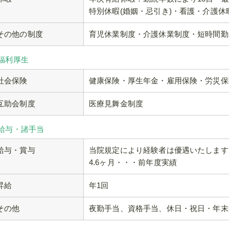
特別休暇(婚姻・忌引き)・看護・介護
その他の制度
育児休業制度・介護休業制度・短時間勤
 福利厚生
社会保険
健康保険・厚生年金・雇用保険・労災保
互助会制度
医療見舞金制度
 給与・諸手当
給与・賞与
当院規定により経験者は優遇いたします
4.6ヶ月・・・前年度実績
昇給
年1回
その他
夜勤手当、資格手当、休日・祝日・年末