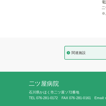
電
二
※
関連施設
二ツ屋病院
石川県かほく市二ツ屋ソ72番地
TEL 076-281-0172
FAX 076-281-0161
Email: 