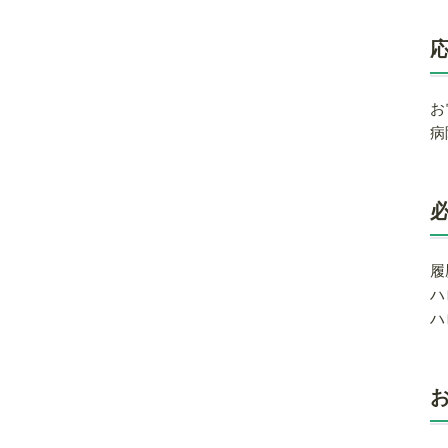
お
病
履
ハ
ハ