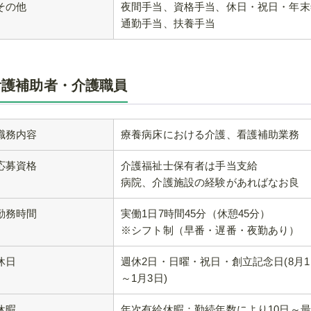
その他
夜間手当、資格手当、休日・祝日・年末
通勤手当、扶養手当
看護補助者・介護職員
職務内容
療養病床における介護、看護補助業務
応募資格
介護福祉士保有者は手当支給
病院、介護施設の経験があればなお良
勤務時間
実働1日7時間45分（休憩45分）
※シフト制（早番・遅番・夜勤あり）
休日
週休2日・日曜・祝日・創立記念日(8月1日)
～1月3日)
休暇
年次有給休暇：勤続年数により10日～最