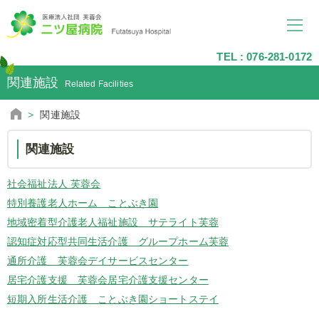
TEL :
076-281-0172
関連施設
Related Facilities
関連施設
関連施設
社会福祉法人 芙蓉会
特別養護老人ホーム ことぶき園
地域密着型介護老人福祉施設 サテライト芙蓉
認知症対応型共同生活介護 グループホーム芙蓉
通所介護 芙蓉会デイサービスセンター
居宅介護支援 芙蓉会居宅介護支援センター
短期入所生活介護 ことぶき園ショートステイ